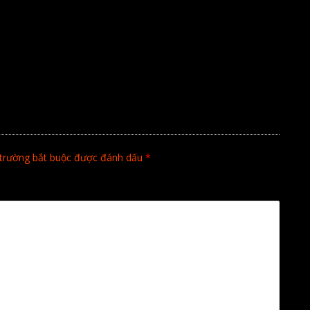
Ồ
trường bắt buộc được đánh dấu
*