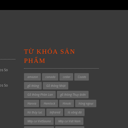
TỪ KHÓA SẢN
PHẨM
os So
amazon
canada
cedar
Coasts
os So
gỗ thông
Gỗ thông Nhật
Gỗ thông Phần Lan
gỗ thông Thụy Điển
Harvia
Hemlock
Hinoki
hồng ngoại
hồ thủy lực
Infrared
lò xông đá
Máy cơ VietSauna
Máy cơ Việt Nam