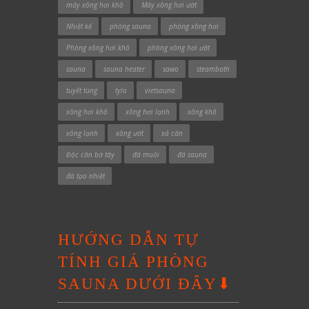
máy xông hơi khô
Máy xông hơi ướt
Nhiệt kế
phòng sauna
phòng xông hơi
Phòng xông hơi khô
phòng xông hơi ướt
sauna
sauna heater
sawo
steambath
tuyết tùng
tylo
vietsauna
xông hơi khô
xông hơi lạnh
xông khô
xông lạnh
xông ướt
xả cặn
Độc cần bờ tây
đá muối
đá sauna
đá tạo nhiệt
HƯỚNG DẪN TỰ
TÍNH GIÁ PHÒNG
SAUNA DƯỚI ĐÂY⬇