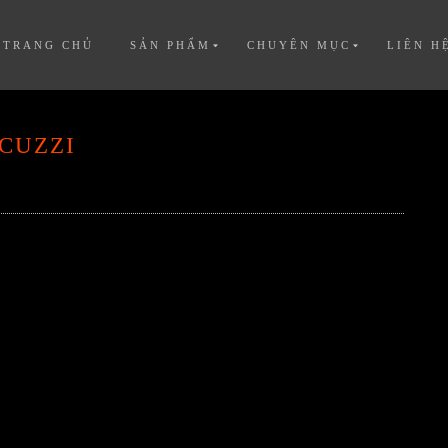
TRANG CHỦ
SẢN PHẨM
CHUYÊN MỤC
LIÊN H
CUZZI