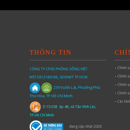
THÔNG TIN
CHÍ
-
Chính s
CÔNG TY CPXD PHÒNG XÔNG VIỆT
-
Chính s
MST:0312180189_ Sở KHĐT TP.HCM
-
Chính s
Vườn
Lài,
Phường Phú
239
-
Chính s
Thọ Hòa, TP.Hồ Chí Minh
-
Các hìn
D 15/20E ấp 4B, xã Tân Vĩnh Lộc,
TP.Hồ Chí Minh
đang cập nhật 2026