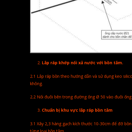
Lắp ráp khớp nối xả nước với bồn tắm.
2.1 Lắp ráp bồn theo hướng dẫn và sử dụng keo silico
không.
2.2 Nối đuôi bên trong đường ống Ø 50 vào đuôi ống
Chuẩn bị khu vực lắp ráp bồn tắm
3.1 Xây 2,3 hàng gạch kích thước 10-30cm để đỡ bồn
từng loại bồn tắm