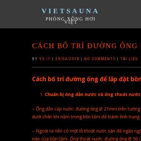
VIETSAUNA
PHÒNG XÔNG HƠI
VIỆT
CÁCH BỐ TRÍ ĐƯỜNG ỐNG
BY
VS IT
|
29/04/2018
|
NO COMMENTS
|
TÀI LIỆU
Cách bố trí đường ống để lắp đặt b
Chuẩn bị ống dẫn nước và ống thoát nước
– Ống dẫn cấp nước: đường ống Ø 21mm trên tường h
dưới chân khi nằm trong bồn tắm để tránh tình trạng 
– Ngoài ra nên có một lỗ thoát nước sàn để ngăn ngừa 
nào của bồn tắm- Ống thoát nước: đường ống Ø 50 c