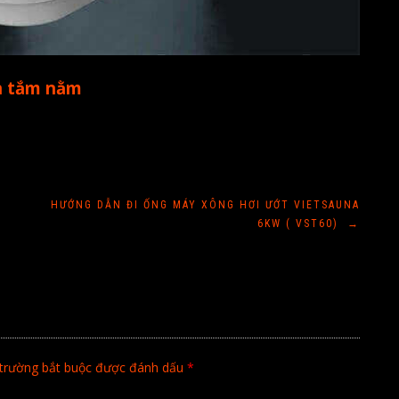
ồn tắm nằm
HƯỚNG DẪN ĐI ỐNG MÁY XÔNG HƠI ƯỚT VIETSAUNA
6KW ( VST60)
→
trường bắt buộc được đánh dấu
*