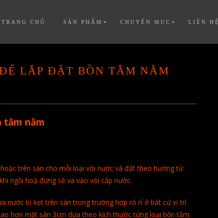
TRANG CHỦ
SẢN PHẨM
CHUYÊN MỤC
LIÊN H
 ĐỂ LẮP ĐẶT BỒN TẮM NẰM
ồn tắm nằm
oặc trên sàn cho mỗi loại vòi nước và đặt theo hướng từ
khi ngồi hoặ đứng sẽ va vào vòi cấp nước.
nước bị kẹt trên sàn trong trường hợp rò rỉ ở bất cứ vị trí
ao hơn mặt sàn 3cm dựa theo kích thước từng loại bồn tắm