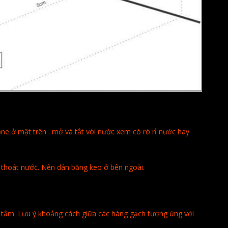
ne ở mặt trên . mở và tắt vòi nước xem có rò rỉ nước hay
 thoát nước. Nên dán băng keo ở bên ngoài.
 tắm. Lưu ý khoảng cách giữa các hàng gạch tương ứng với