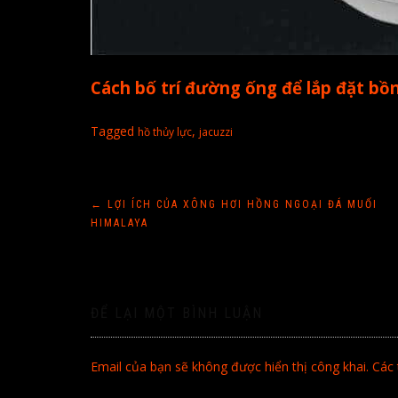
Cách bố trí đường ống để lắp đặt b
Tagged
,
hồ thủy lực
jacuzzi
Điều
←
LỢI ÍCH CỦA XÔNG HƠI HỒNG NGOẠI ĐÁ MUỐI
HIMALAYA
hướng
bài
ĐỂ LẠI MỘT BÌNH LUẬN
viết
Email của bạn sẽ không được hiển thị công khai.
Các 