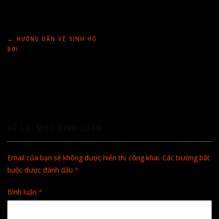
Điều
←
HƯỚNG DẪN VỆ SINH HỒ
BƠI
hướng
bài
viết
ĐỂ LẠI MỘT BÌNH LUẬN
Email của bạn sẽ không được hiển thị công khai.
Các trường bắt
buộc được đánh dấu
*
Bình luận
*