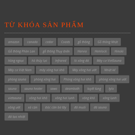
TỪ KHÓA SẢN PHẨM
amazon
canada
cedar
Coasts
gỗ thông
Gỗ thông Nhật
Gỗ thông Phần Lan
gỗ thông Thụy Điển
Harvia
Hemlock
Hinoki
hồng ngoại
hồ thủy lực
Infrared
lò xông đá
Máy cơ VietSauna
Máy cơ Việt Nam
máy xông hơi khô
Máy xông hơi ướt
Nhiệt kế
phòng sauna
phòng xông hơi
Phòng xông hơi khô
phòng xông hơi ướt
sauna
sauna heater
sawo
steambath
tuyết tùng
tylo
vietsauna
xông hơi khô
xông hơi lạnh
xông khô
xông lạnh
xông ướt
xả cặn
Độc cần bờ tây
đá muối
đá sauna
đá tạo nhiệt