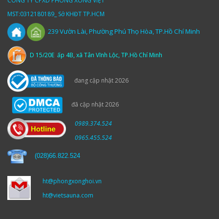
CÔNG TY CPXD PHÒNG XÔNG VIỆT
MST:0312180189_ Sở KHĐT TP.HCM
Vườn
Lài,
Phường Phú Thọ Hòa, TP.Hồ Chí Minh
239
D 15/20E ấp 4B, xã Tân Vĩnh Lộc, TP.Hồ Chí Minh
đang cập nhật 2026
đã cập nhật 2026
0989.374.524
0965.455.524
(
028)66.822.524
ht@phongxonghoi.vn
ht@vietsauna.com