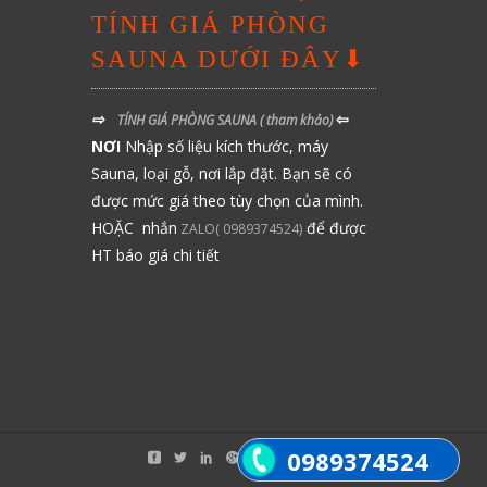
TÍNH GIÁ PHÒNG
SAUNA DƯỚI ĐÂY⬇
⇨
⇦
TÍNH GIÁ PHÒNG SAUNA
( tham khảo)
NƠI
Nhập số liệu kích thước, máy
Sauna, loại gỗ, nơi lắp đặt. Bạn sẽ có
được mức giá theo tùy chọn của mình.
HOẶC nhắn
để được
ZALO( 0989374524)
HT báo giá chi tiết
0989374524