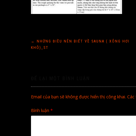
Điều
←
NHỮNG ĐIỀU NÊN BIẾT VỀ SAUNA ( XÔNG HƠI
KHÔ)_ST
hướng
bài
ĐỂ LẠI MỘT BÌNH LUẬN
viết
Email của bạn sẽ không được hiển thị công khai.
Các 
Bình luận
*