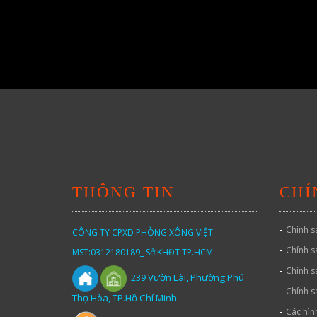
THÔNG TIN
CHÍ
-
Chính s
CÔNG TY CPXD PHÒNG XÔNG VIỆT
-
Chính s
MST:0312180189_ Sở KHĐT TP.HCM
-
Chính s
Vườn
Lài,
Phường Phú
239
-
Chính s
Thọ Hòa, TP.Hồ Chí Minh
-
Các hìn