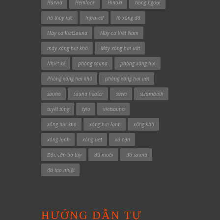
Harvia
Hemlock
Hinoki
hồng ngoại
hồ thủy lực
Infrared
lò xông đá
Máy cơ VietSauna
Máy cơ Việt Nam
máy xông hơi khô
Máy xông hơi ướt
Nhiệt kế
phòng sauna
phòng xông hơi
Phòng xông hơi khô
phòng xông hơi ướt
sauna
sauna heater
sawo
steambath
tuyết tùng
tylo
vietsauna
xông hơi khô
xông hơi lạnh
xông khô
xông lạnh
xông ướt
xả cặn
Độc cần bờ tây
đá muối
đá sauna
đá tạo nhiệt
HƯỚNG DẪN TỰ