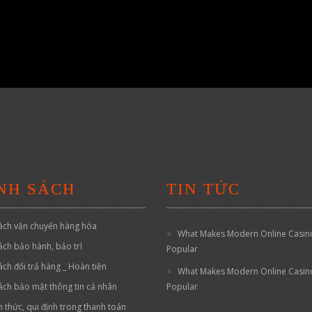
NH SÁCH
TIN TỨC
ách vận chuyển hàng hóa
What Makes Modern Online Casin
ách bảo hành, bảo trì
Popular
ách đổi trả hàng _ Hoàn tiền
What Makes Modern Online Casin
ách bảo mật thông tin cá nhân
Popular
h thức, qui định trong thanh toán