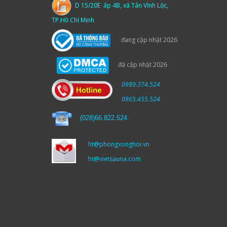
D 15/20E ấp 4B, xã Tân Vĩnh Lộc,
TP.Hồ Chí Minh
đang cập nhật 2026
đã cập nhật 2026
0989.374.524
0965.455.524
(
028)66.822.524
ht@phongxonghoi.vn
ht@vietsauna.com