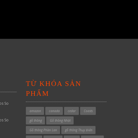
TỪ KHÓA SẢN
PHẨM
os So
amazon
canada
cedar
Coasts
os So
gỗ thông
Gỗ thông Nhật
Gỗ thông Phần Lan
gỗ thông Thụy Điển