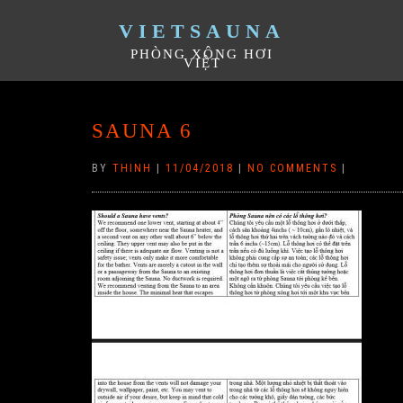
VIETSAUNA
PHÒNG XÔNG HƠI
VIỆT
SAUNA 6
BY
THINH
|
11/04/2018
|
NO COMMENTS
|