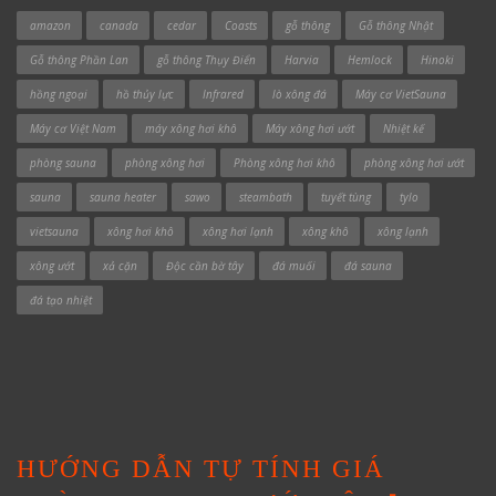
amazon
canada
cedar
Coasts
gỗ thông
Gỗ thông Nhật
Gỗ thông Phần Lan
gỗ thông Thụy Điển
Harvia
Hemlock
Hinoki
hồng ngoại
hồ thủy lực
Infrared
lò xông đá
Máy cơ VietSauna
Máy cơ Việt Nam
máy xông hơi khô
Máy xông hơi ướt
Nhiệt kế
phòng sauna
phòng xông hơi
Phòng xông hơi khô
phòng xông hơi ướt
sauna
sauna heater
sawo
steambath
tuyết tùng
tylo
vietsauna
xông hơi khô
xông hơi lạnh
xông khô
xông lạnh
xông ướt
xả cặn
Độc cần bờ tây
đá muối
đá sauna
đá tạo nhiệt
HƯỚNG DẪN TỰ TÍNH GIÁ