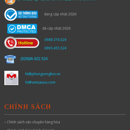
đang cập nhật 2026
đã cập nhật 2026
0989.374.524
0965.455.524
(
028)66.822.524
ht@phongxonghoi.vn
ht@vietsauna.com
CHÍNH SÁCH
-
Chính sách vận chuyển hàng hóa