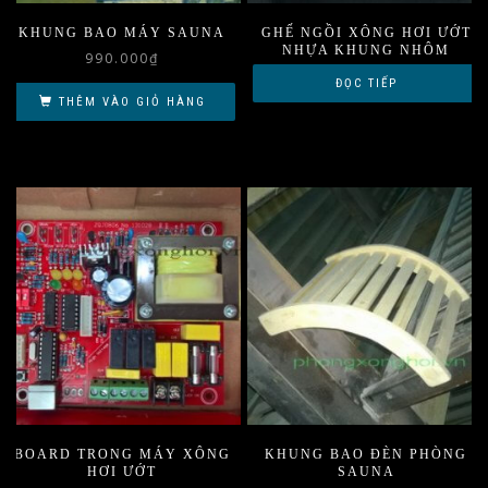
KHUNG BAO MÁY SAUNA
GHẾ NGỒI XÔNG HƠI ƯỚT
NHỰA KHUNG NHÔM
990.000
₫
ĐỌC TIẾP
THÊM VÀO GIỎ HÀNG
BOARD TRONG MÁY XÔNG
KHUNG BAO ĐÈN PHÒNG
HƠI ƯỚT
SAUNA