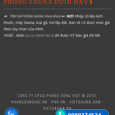
PHÒNG SAUNA DƯỚI ĐÂY⬇
⇨
⇦ NƠI
Nhập số liệu kích
TÍNH GIÁ PHÒNG SAUNA
( tham khảo)
thước, máy Sauna, loại gỗ, nơi lắp đặt. Bạn sẽ có được mức giá
theo tùy chọn của mình.
HOẶC nhắn
để được HT báo giá chi tiết
ZALO( 0989374524)
CÔNG TY CPXD PHÒNG XÔNG VIỆT © 2013-
PHONGXONGHOI.VN - PHX.VN - VIETSAUNA.COM -
VIETSAUNA.VN
0989374524