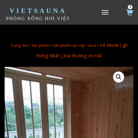
0
VIETSAUNA
TOGGLE NAVIGATION
PHÒNG XÔNG HƠI VIỆT
/
/
/ Gỗ Hinoki ( gỗ
Trang chủ
Sản phẩm
Sản phẩm cao cấp / xa xỉ
thông Nhật )_loại thường có mắt