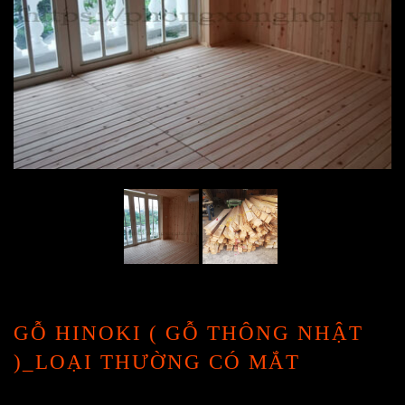
GỖ HINOKI ( GỖ THÔNG NHẬT
)_LOẠI THƯỜNG CÓ MẮT