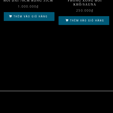
HƠI DÀI 70CM RỘNG 31CM
PHÒNG XÔNG HƠI
KHÔ/SAUNA
1.000.000
₫
250.000
₫
THÊM VÀO GIỎ HÀNG
THÊM VÀO GIỎ HÀNG