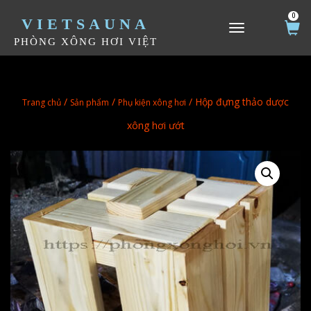
0
VIETSAUNA
TOGGLE NAVIGATION
PHÒNG XÔNG HƠI VIỆT
/
/
/ Hộp đựng thảo dược
Trang chủ
Sản phẩm
Phụ kiện xông hơi
xông hơi ướt