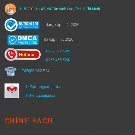
D 15/20E ấp 4B, xã Tân Vĩnh Lộc, TP.Hồ Chí Minh
đang cập nhật 2026
đã cập nhật 2026
0989.374.524
0965.455.524
(
028)66.822.524
ht@phongxonghoi.vn
ht@vietsauna.com
CHÍNH SÁCH