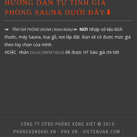
HƯỚNG DẪN TỰ TÍNH GIÁ
PHÒNG SAUNA DƯỚI ĐÂY⬇
⇨
⇦ NƠI
Nhập số liệu kích
TÍNH GIÁ PHÒNG SAUNA
( tham khảo)
thước, máy Sauna, loại gỗ, nơi lắp đặt. Bạn sẽ có được mức giá
theo tùy chọn của mình.
HOẶC nhắn
để được HT báo giá chi tiết
ZALO( 0989374524)
CÔNG TY CPXD PHÒNG XÔNG VIỆT © 2013-
PHONGXONGHOI.VN - PHX.VN - VIETSAUNA.COM -