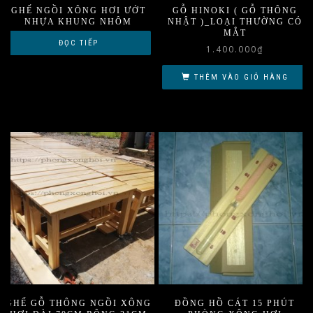
GHẾ NGỒI XÔNG HƠI ƯỚT
GỖ HINOKI ( GỖ THÔNG
NHỰA KHUNG NHÔM
NHẬT )_LOẠI THƯỜNG CÓ
MẮT
ĐỌC TIẾP
1.400.000
₫
THÊM VÀO GIỎ HÀNG
GHẾ GỖ THÔNG NGỒI XÔNG
ĐỒNG HỒ CÁT 15 PHÚT