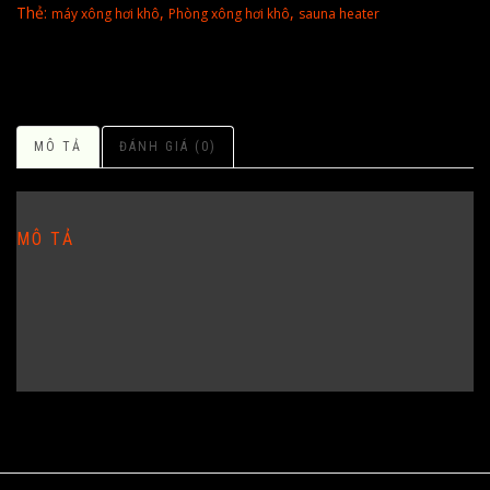
Thẻ:
,
,
máy xông hơi khô
Phòng xông hơi khô
sauna heater
MÔ TẢ
ĐÁNH GIÁ (0)
MÔ TẢ