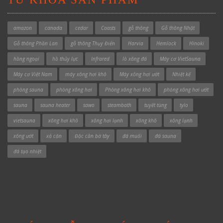
amazon
canada
cedar
Coasts
gỗ thông
Gỗ thông Nhật
Gỗ thông Phần Lan
gỗ thông Thụy Điển
Harvia
Hemlock
Hinoki
hồng ngoại
hồ thủy lực
Infrared
lò xông đá
Máy cơ VietSauna
Máy cơ Việt Nam
máy xông hơi khô
Máy xông hơi ướt
Nhiệt kế
phòng sauna
phòng xông hơi
Phòng xông hơi khô
phòng xông hơi ướt
sauna
sauna heater
sawo
steambath
tuyết tùng
tylo
vietsauna
xông hơi khô
xông hơi lạnh
xông khô
xông lạnh
xông ướt
xả cặn
Độc cần bờ tây
đá muối
đá sauna
đá tạo nhiệt