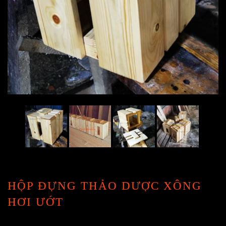
HỘP ĐỰNG THẢO DƯỢC XÔNG
HƠI ƯỚT