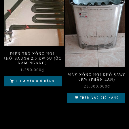
ĐIỆN TRỞ XÔNG HƠI
KHÔ_SAUNA 2,5 KW 5U (ỐC
NẰM NGANG)
1.350.000
₫
MÁY XÔNG HƠI KHÔ SAWO
6KW (PHẦN LAN)
THÊM VÀO GIỎ HÀNG
28.000.000
₫
THÊM VÀO GIỎ HÀNG