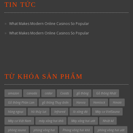
TIN TỨC
What Makes Modern Online Casinos So Popular
What Makes Modern Online Casinos So Popular
TỪ KHÓA SẢN PHẨM
amazon
canada
cedar
Coasts
gỗ thông
Gỗ thông Nhật
Gỗ thông Phần Lan
gỗ thông Thụy Điển
Harvia
Hemlock
Hinoki
hồng ngoại
hồ thủy lực
Infrared
lò xông đá
Máy cơ VietSauna
Máy cơ Việt Nam
máy xông hơi khô
Máy xông hơi ướt
Nhiệt kế
phòng sauna
phòng xông hơi
Phòng xông hơi khô
phòng xông hơi ướt