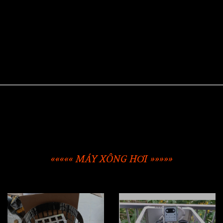
««««« MÁY XÔNG HƠI »»»»»