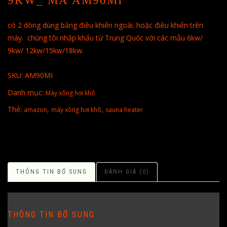
9KW_ MÃ AM90MI
có 2 dòng dùng bảng điều khiển ngoài. hoặc điều khiển trên
máy. chúng tôi nhập khẩu từ Trung Quốc với các mẫu 6kw/
9kw/ 12kw/15kw/18kw.
SKU:
AM90MI
Danh mục:
Máy xông hơi khô
Thẻ:
,
,
amazon
máy xông hơi khô
sauna heater
THÔNG TIN BỔ SUNG
ĐÁNH GIÁ (0)
THÔNG TIN BỔ SUNG