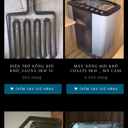
ĐIỆN TRỞ XÔNG HƠI
MÁY XÔNG HƠI KHÔ
KHÔ_SAUNA 3KW 5U
COASTS 9KW _ MÃ CA90
950.000
₫
9.500.000
₫
THÊM VÀO GIỎ HÀNG
THÊM VÀO GIỎ HÀNG