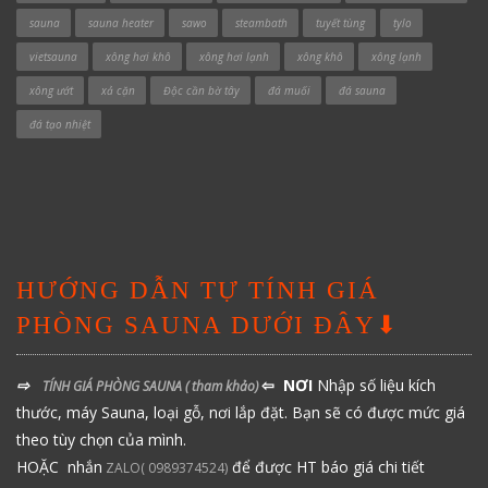
sauna
sauna heater
sawo
steambath
tuyết tùng
tylo
vietsauna
xông hơi khô
xông hơi lạnh
xông khô
xông lạnh
xông ướt
xả cặn
Độc cần bờ tây
đá muối
đá sauna
đá tạo nhiệt
HƯỚNG DẪN TỰ TÍNH GIÁ
PHÒNG SAUNA DƯỚI ĐÂY⬇
⇨
⇦ NƠI
Nhập số liệu kích
TÍNH GIÁ PHÒNG SAUNA
( tham khảo)
thước, máy Sauna, loại gỗ, nơi lắp đặt. Bạn sẽ có được mức giá
theo tùy chọn của mình.
HOẶC nhắn
để được HT báo giá chi tiết
ZALO( 0989374524)