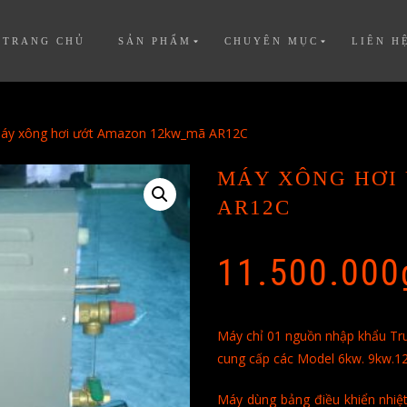
TRANG CHỦ
SẢN PHẨM
CHUYÊN MỤC
LIÊN H
áy xông hơi ướt Amazon 12kw_mã AR12C
MÁY XÔNG HƠI
AR12C
11.500.000
Máy chỉ 01 nguồn nhập khẩu Tru
cung cấp các Model 6kw. 9kw.1
Máy dùng bảng điều khiển nhiệt