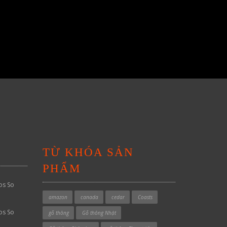
TỪ KHÓA SẢN
PHẨM
os So
amazon
canada
cedar
Coasts
os So
gỗ thông
Gỗ thông Nhật