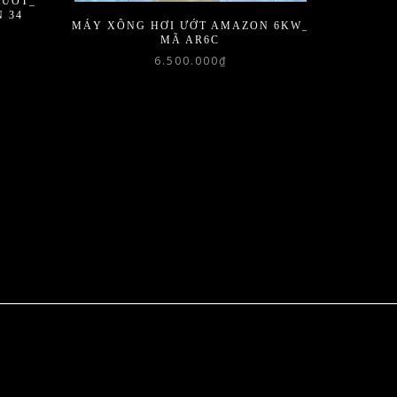
 ƯỚT_
 34
MÁY XÔNG HƠI ƯỚT AMAZON 6KW_
MÃ AR6C
6.500.000
₫