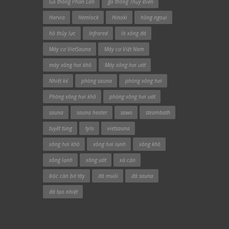
Gỗ thông Phần Lan
gỗ thông Thụy Điển
Harvia
Hemlock
Hinoki
hồng ngoại
hồ thủy lực
Infrared
lò xông đá
Máy cơ VietSauna
Máy cơ Việt Nam
máy xông hơi khô
Máy xông hơi ướt
Nhiệt kế
phòng sauna
phòng xông hơi
Phòng xông hơi khô
phòng xông hơi ướt
sauna
sauna heater
sawo
steambath
tuyết tùng
tylo
vietsauna
xông hơi khô
xông hơi lạnh
xông khô
xông lạnh
xông ướt
xả cặn
Độc cần bờ tây
đá muối
đá sauna
đá tạo nhiệt