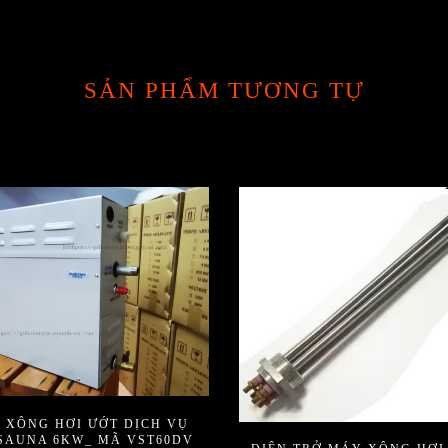
SẢN PHẨM TƯƠNG TỰ
 XÔNG HƠI ƯỚT DỊCH VỤ
SAUNA 6KW_ MÃ VST60DV