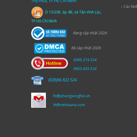
Thọ Hòa, TP.Hồ Chí Minh
-
Các hìn
D 15/20E ấp 4B, xã Tân Vĩnh Lộc,
TP.Hồ Chí Minh
đang cập nhật 2026
đã cập nhật 2026
0989.374.524
0965.455.524
(
028)66.822.524
ht@phongxonghoi.vn
ht@vietsauna.com