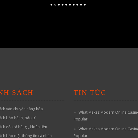
NH SÁCH
TIN TỨC
ách vận chuyển hàng hóa
What Makes Modern Online Casin
ách bảo hành, bảo trì
Popular
ách đổi trả hàng _ Hoàn tiền
What Makes Modern Online Casin
ách bảo mật thông tin cá nhân
Popular