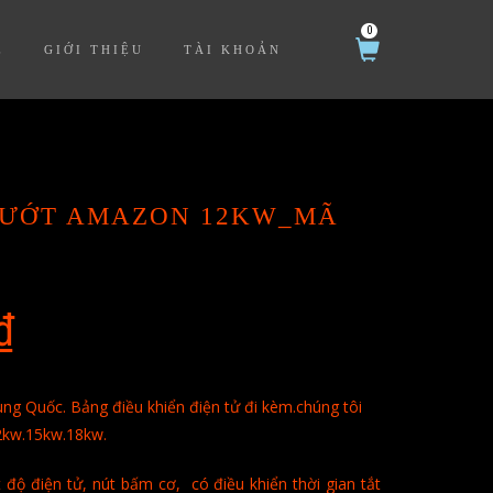
0
Ệ
GIỚI THIỆU
TÀI KHOẢN
 ƯỚT AMAZON 12KW_MÃ
₫
ng Quốc. Bảng điều khiển điện tử đi kèm.chúng tôi
2kw.15kw.18kw.
 độ điện tử, nút bấm cơ, có điều khiển thời gian tắt