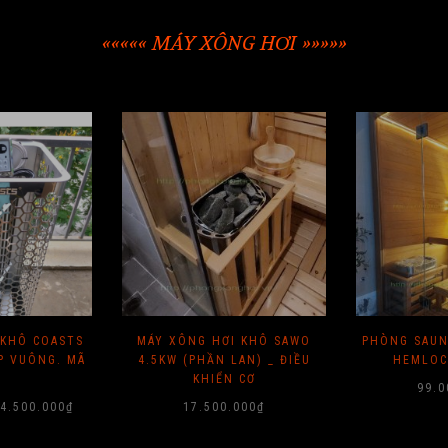
««««« MÁY XÔNG HƠI »»»»»
I KHÔ SAWO
PHÒNG SAUNA GỖ ĐỘC CẦN (
MÁY STEAMB
LAN) _ ĐIỀU
HEMLOCK ) CANADA
INOX 6KW
 CƠ
99.000.000
₫
12.5
.000
₫