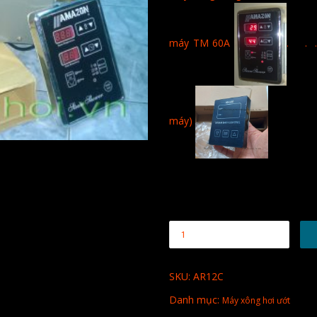
máy TM 60A
. . .
máy)
SKU:
AR12C
Danh mục:
Máy xông hơi ướt