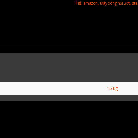
Thẻ:
,
,
amazon
Máy xông hơi ướt
st
15 kg