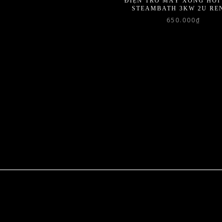
ĐIỆN TRỞ MÁY XÔNG HƠI
STEAMBATH 3KW 2U REN
650.000
₫