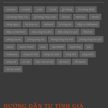
amazon
canada
cedar
Coasts
gỗ thông
Gỗ thông Nhật
Gỗ thông Phần Lan
gỗ thông Thụy Điển
Harvia
Hemlock
Hinoki
hồng ngoại
hồ thủy lực
Infrared
lò xông đá
Máy cơ VietSauna
Máy cơ Việt Nam
máy xông hơi khô
Máy xông hơi ướt
Nhiệt kế
phòng sauna
phòng xông hơi
Phòng xông hơi khô
phòng xông hơi ướt
sauna
sauna heater
sawo
steambath
tuyết tùng
tylo
vietsauna
xông hơi khô
xông hơi lạnh
xông khô
xông lạnh
xông ướt
xả cặn
Độc cần bờ tây
đá muối
đá sauna
đá tạo nhiệt
HƯỚNG DẪN TỰ TÍNH GIÁ