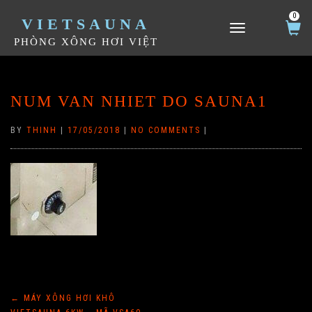
0
VIETSAUNA
TOGGLE NAVIGATION
PHÒNG XÔNG HƠI VIỆT
NUM VAN NHIET DO SAUNA1
BY
THINH
|
17/05/2018
|
NO COMMENTS
|
Điều
←
MÁY XÔNG HƠI KHÔ