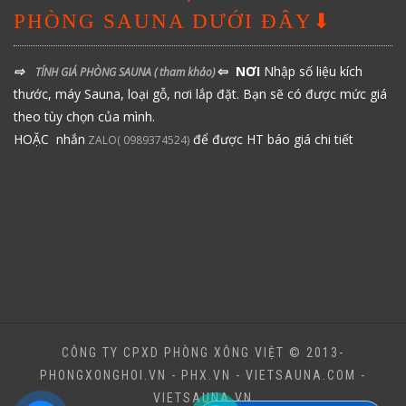
PHÒNG SAUNA DƯỚI ĐÂY⬇
⇨
⇦ NƠI
Nhập số liệu kích
TÍNH GIÁ PHÒNG SAUNA
( tham khảo)
thước, máy Sauna, loại gỗ, nơi lắp đặt. Bạn sẽ có được mức giá
theo tùy chọn của mình.
HOẶC nhắn
để được HT báo giá chi tiết
ZALO( 0989374524)
CÔNG TY CPXD PHÒNG XÔNG VIỆT © 2013-
PHONGXONGHOI.VN - PHX.VN - VIETSAUNA.COM -
VIETSAUNA.VN