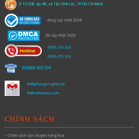
D 15/20E ấp 4B, xã Tân Vĩnh Lộc, TP.Hồ Chí Minh
đang cập nhật 2026
đã cập nhật 2026
0989.374.524
0965.455.524
(
028)66.822.524
ht@phongxonghoi.vn
ht@vietsauna.com
CHÍNH SÁCH
-
Chính sách vận chuyển hàng hóa