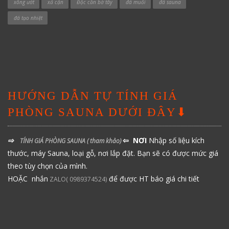
xông ướt
xả cặn
Độc cần bờ tây
đá muối
đá sauna
đá tạo nhiệt
HƯỚNG DẪN TỰ TÍNH GIÁ
PHÒNG SAUNA DƯỚI ĐÂY⬇
⇨
⇦ NƠI
Nhập số liệu kích
TÍNH GIÁ PHÒNG SAUNA
( tham khảo)
thước, máy Sauna, loại gỗ, nơi lắp đặt. Bạn sẽ có được mức giá
theo tùy chọn của mình.
HOẶC nhắn
để được HT báo giá chi tiết
ZALO( 0989374524)