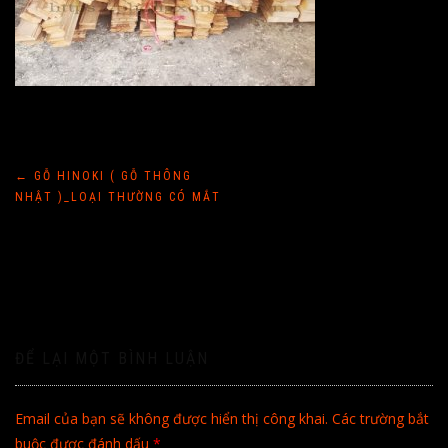
Điều
←
GỖ HINOKI ( GỖ THÔNG
NHẬT )_LOẠI THƯỜNG CÓ MẮT
hướng
bài
viết
ĐỂ LẠI MỘT BÌNH LUẬN
Email của bạn sẽ không được hiển thị công khai.
Các trường bắt
buộc được đánh dấu
*