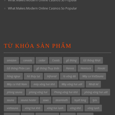
What Makes Modern Online Casinos So Popular
What Makes Modern Online Casinos So Popular
TỪ KHÓA SẢN PHẨM
amazon
canada
cedar
Coasts
gỗ thông
Gỗ thông Nhật
Gỗ thông Phần Lan
gỗ thông Thụy Điển
Harvia
Hemlock
Hinoki
hồng ngoại
hồ thủy lực
Infrared
lò xông đá
Máy cơ VietSauna
Máy cơ Việt Nam
máy xông hơi khô
Máy xông hơi ướt
Nhiệt kế
phòng sauna
phòng xông hơi
Phòng xông hơi khô
phòng xông hơi ướt
sauna
sauna heater
sawo
steambath
tuyết tùng
tylo
vietsauna
xông hơi khô
xông hơi lạnh
xông khô
xông lạnh