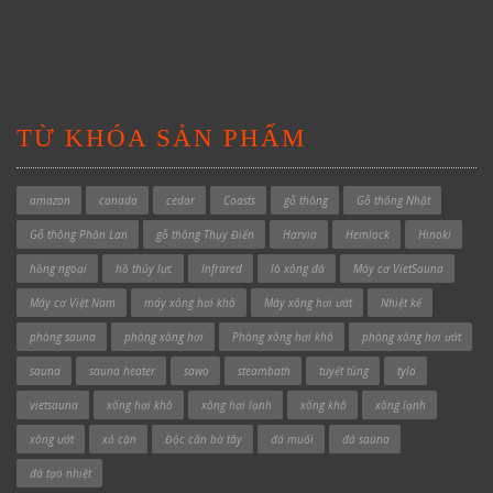
TỪ KHÓA SẢN PHẨM
amazon
canada
cedar
Coasts
gỗ thông
Gỗ thông Nhật
Gỗ thông Phần Lan
gỗ thông Thụy Điển
Harvia
Hemlock
Hinoki
hồng ngoại
hồ thủy lực
Infrared
lò xông đá
Máy cơ VietSauna
Máy cơ Việt Nam
máy xông hơi khô
Máy xông hơi ướt
Nhiệt kế
phòng sauna
phòng xông hơi
Phòng xông hơi khô
phòng xông hơi ướt
sauna
sauna heater
sawo
steambath
tuyết tùng
tylo
vietsauna
xông hơi khô
xông hơi lạnh
xông khô
xông lạnh
xông ướt
xả cặn
Độc cần bờ tây
đá muối
đá sauna
đá tạo nhiệt