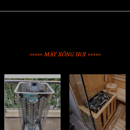
««««« MÁY XÔNG HƠI »»»»»