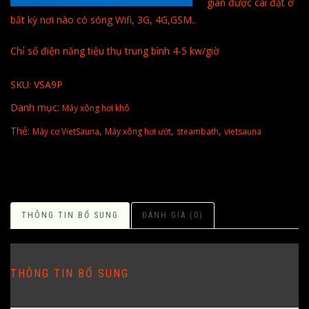
gian được cài đặt ở
bất kỳ nơi nào có sóng Wifi, 3G, 4G,GSM..
Chỉ số điện năng tiệu thụ trung bình 4-5 kw/giờ
SKU:
VSA9P
Danh mục:
Máy xông hơi khô
Thẻ:
,
,
,
Máy cơ VietSauna
Máy xông hơi ướt
steambath
vietsauna
THÔNG TIN BỔ SUNG
ĐÁNH GIÁ (0)
THÔNG TIN BỔ SUNG