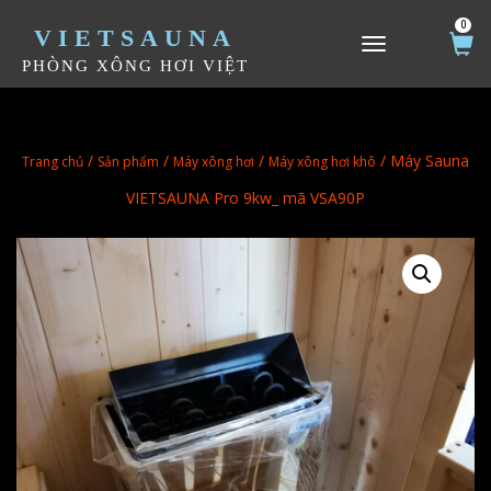
0
VIETSAUNA
TOGGLE NAVIGATION
PHÒNG XÔNG HƠI VIỆT
/
/
/
/ Máy Sauna
Trang chủ
Sản phẩm
Máy xông hơi
Máy xông hơi khô
VIETSAUNA Pro 9kw_ mã VSA90P