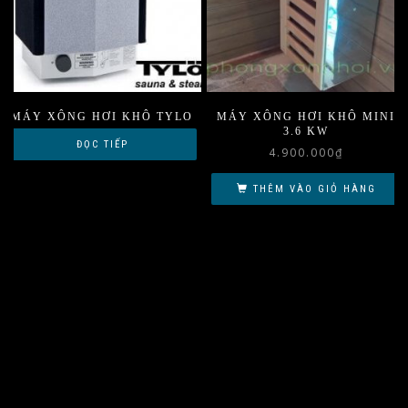
MÁY XÔNG HƠI KHÔ TYLO
MÁY XÔNG HƠI KHÔ MINI
3.6 KW
ĐỌC TIẾP
4.900.000
₫
THÊM VÀO GIỎ HÀNG